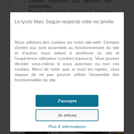
Désirer répondre aux besoins des
personnes,
Bonne résistance, capacité à soulever
des poids, des charges,
Le lycée Marc Seguin respecte votre vie privée
Etre très autonome, soigneux et
rigoureux,
Avoir l'esprit d'équipe,
Maturité, dynamisme et créativité.
Nous utilisons des cookies sur notre site web. Certains
d’entre eux sont essentiels au fonctionnement du site
et d’autres nous aident à améliorer ce site et
l’expérience utilisateur (cookies traceurs). Vous pouvez
décider vous-même si vous autorisez ou non ces
cookies. Merci de noter que, si vous les rejetez, vous
risquez de ne pas pouvoir utiliser l’ensemble des
fonctionnalités du site.
J'accepte
Je refuse
Plus d' informations