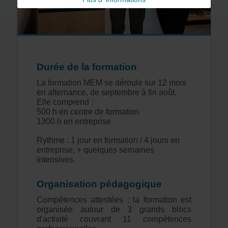
Durée de la formation
La formation MEM se déroule sur 12 mois
en alternance, de septembre à fin août.
Elle comprend :
500 h en centre de formation
1300 h en entreprise
Rythme : 1 jour en formation / 4 jours en
entreprise, + quelques semaines
intensives.
Organisation pédagogique
Compétences attestées : la formation est
organisée autour de 3 grands blocs
d'activité couvrant 11 compétences