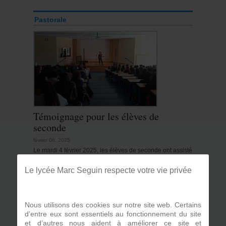
Pastorale
Témoignage pour les élèves de
seconde
février 06, 2025
Le mardi 4 février 2025, les élèves de seconde ont assisté
au témoignage de Vince le Mariachi, un artiste aux
multiples talents musicaux : batteur, guitariste, chanteur...
Le lycée Marc Seguin respecte votre vie privée
qui lui…
Lire la suite
Nous utilisons des cookies sur notre site web. Certains
d’entre eux sont essentiels au fonctionnement du site
et d’autres nous aident à améliorer ce site et