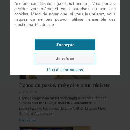
l’expérience utilisateur (cookies traceurs). Vous pouvez
décider vous-même si vous autorisez ou non ces
cookies. Merci de noter que, si vous les rejetez, vous
risquez de ne pas pouvoir utiliser l’ensemble des
fonctionnalités du site.
CDI et orientation
J'accepte
Je refuse
Plus d' informations
Échos du passé, mémoire pour résister
juin 09, 2026
Dans le cadre d’un projet pédagogique mené autour de
Simone Veil et de l’objet d’étude « Parcours d’un
personnage », les élèves de 1ère MSPC du lycée Marc
Seguin d’Annonay ont…
Lire la suite