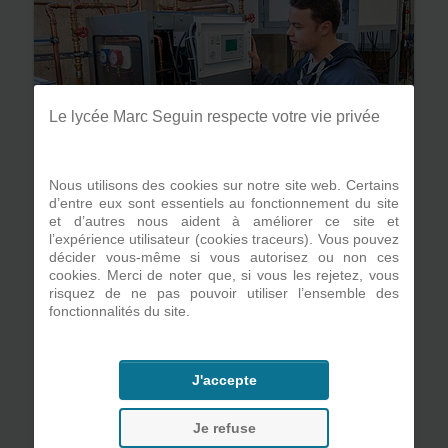
Le lycée Marc Seguin respecte votre vie privée
Nous utilisons des cookies sur notre site web. Certains
d’entre eux sont essentiels au fonctionnement du site
et d’autres nous aident à améliorer ce site et
Qualités personnelles requises :
l’expérience utilisateur (cookies traceurs). Vous pouvez
décider vous-même si vous autorisez ou non ces
Etre dynamique et avoir le sens des
cookies. Merci de noter que, si vous les rejetez, vous
responsabilités,
risquez de ne pas pouvoir utiliser l’ensemble des
Désirer répondre aux besoins des
fonctionnalités du site.
personnes,
Bonne résistance, capacité à soulever
des poids, des charges,
J'accepte
Etre très autonome, soigneux et
rigoureux,
Avoir l'esprit d'équipe,
Je refuse
Maturité, dynamisme et créativité.