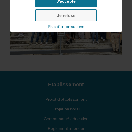
J'accepte
Je refuse
Plus d' informations
Etablissement
Projet d'établissement
Projet pastoral
Communauté éducative
Règlement intérieur