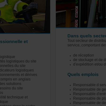
Dans quels secteu
Tout secteur de distribu
ssionnelle et
service, comportant des
de réception
logistique
de stockage et de
ités logistiques du site
d'expédition et/ou d
nnelles du site
dicateurs logistiques
Quels emplois
ctionnements et dérives
 compris en anglais
des solutions
Responsable d serv
esoins du site
Responsable de ges
is
Responsable d'entr
lité technique et
Responsable de pl
tique
Responsable de de