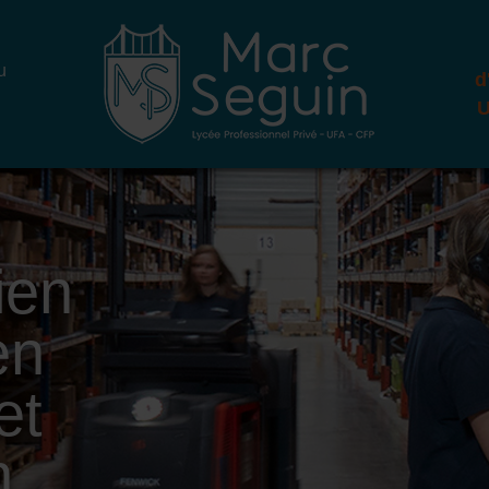
u
d
U
ien
en
et
n