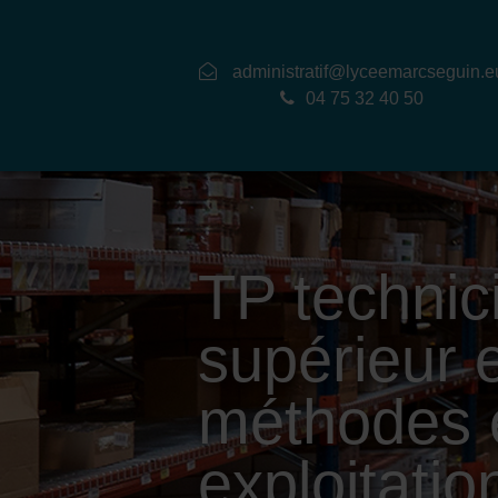
administratif@lyceemarcseguin.e
04 75 32 40 50
TP technic
supérieur 
méthodes 
exploitatio