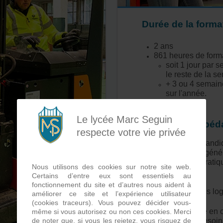
Durée de la forma
2 ans
861 heures de form
soit 1 jour par 
le reste de la s
+ 3 ou 4 semain
sur l'année.
Le lycée Marc Seguin
Organisation pé
respecte votre vie privée
La formation du candi
enseignement géné
professionnelle (pratiq
Nous utilisons des cookies sur notre site web.
Modules abordés:
Certains d’entre eux sont essentiels au
fonctionnement du site et d’autres nous aident à
-Piloter les activités lo
améliorer ce site et l’expérience utilisateur
(cookies traceurs). Vous pouvez décider vous-
-Elaborer et mettre en
même si vous autorisez ou non ces cookies. Merci
de noter que, si vous les rejetez, vous risquez de
en réponse aux besoins