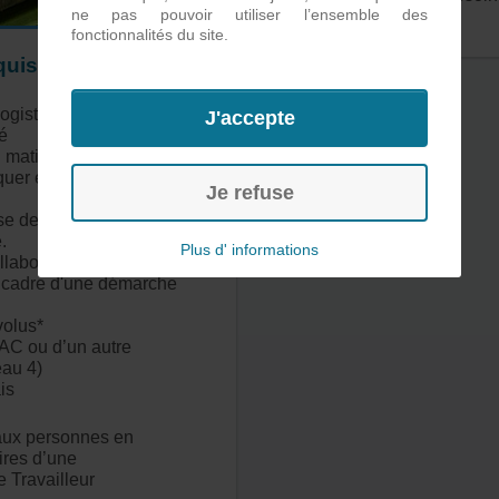
ne pas pouvoir utiliser l’ensemble des
fonctionnalités du site.
quises
ogistique et son
J'accepte
é
matière d'expression
quer et argumenter
y
Je refuse
se de décisions,
.
Plus d' informations
laboratives et
e cadre d'une démarche
volus*
BAC ou d’un autre
au 4)
is
 aux personnes en
aires d’une
 Travailleur