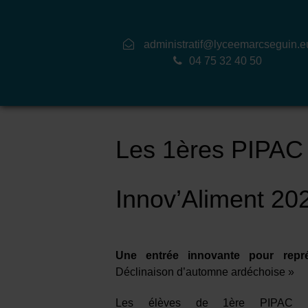
administratif@lyceemarcseguin.e
04 75 32 40 50
Les 1ères PIPAC 
Innov’Aliment 20
Une entrée innovante pour repr
Déclinaison d’automne ardéchoise »
Les élèves de 1ère PIPAC (Pr