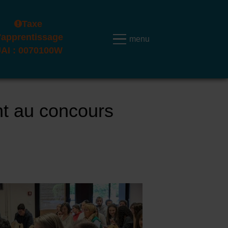
Taxe
'apprentissage
AI : 0070100W
nt au concours