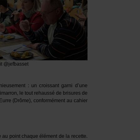
it @jefbasset
nieusement : un croissant garni d’une
marron, le tout rehaussé de brisures de
d’Eurre (Drôme), conformément au cahier
e au point chaque élément de la recette.