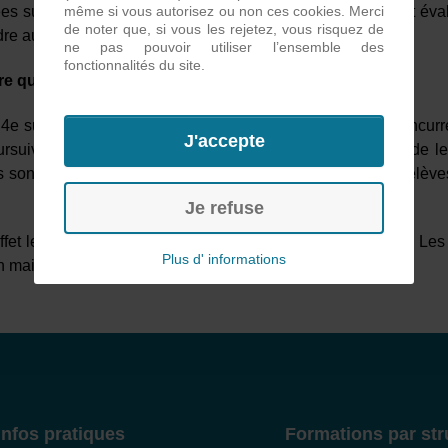
s sur dossier écrit. Le jour J un jury de professionnels ont éval
même si vous autorisez ou non ces cookies. Merci
de noter que, si vous les rejetez, vous risquez de
dre aux questions, ainsi que l’harmonie des saveurs.
ne pas pouvoir utiliser l’ensemble des
fonctionnalités du site.
re qui continue
e 4e sur 10, une performance encourageante face à une concurr
J'accepte
ursuivront le développement de leur projet dans le cadre de l
ont fiers du travail accompli et de l’investissement des élèves,
Je refuse
 effet le concours Innov’aliment n’est qu’une première étape. Les
Plus d' informations
n mai 2026.
Infos pratiques
Formations par str