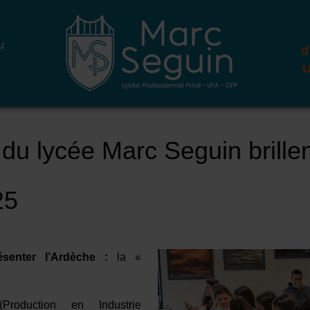
u
d
U
du lycée Marc Seguin brille
25
ésenter l’Ardèche :
la «
oduction en Industrie