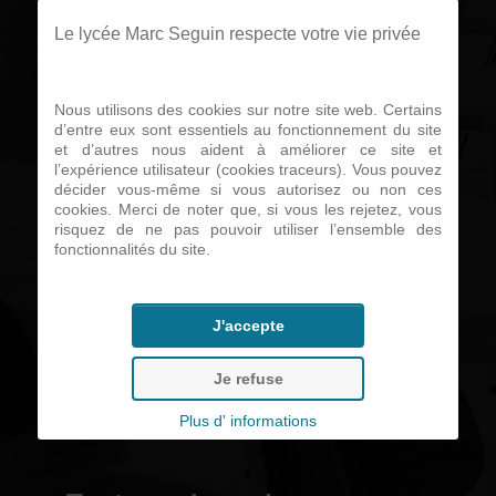
sont toujours
Le lycée Marc Seguin respecte votre vie privée
ouvertes.
Nous utilisons des cookies sur notre site web. Certains
d’entre eux sont essentiels au fonctionnement du site
et d’autres nous aident à améliorer ce site et
l’expérience utilisateur (cookies traceurs). Vous pouvez
Liens utiles...
décider vous-même si vous autorisez ou non ces
cookies. Merci de noter que, si vous les rejetez, vous
risquez de ne pas pouvoir utiliser l’ensemble des
fonctionnalités du site.
• Télécharger le calendrier des
stages
J'accepte
• Télécharger une convention
Je refuse
de stage
Plus d' informations