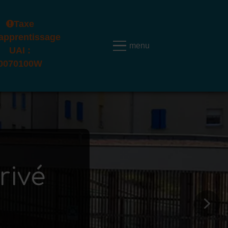
Taxe
'apprentissage
UAI :
0070100W
rivé