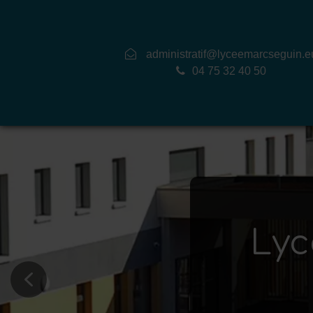
administratif@lyceemarcseguin.e
04 75 32 40 50
Lyc