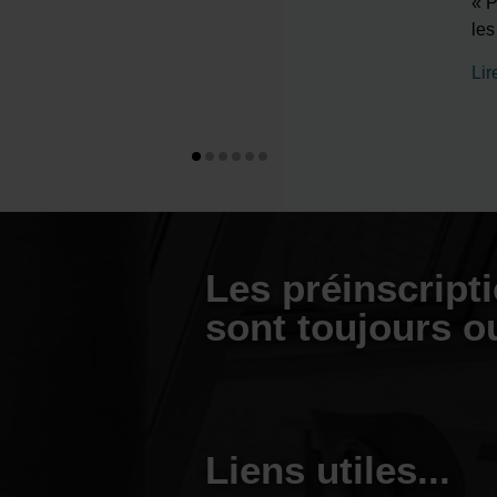
« P
le
Lir
Les préinscript
sont toujours o
Liens utiles...