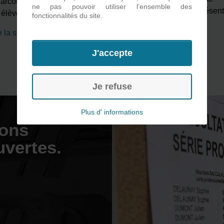
arcours d’un personnage »,
ne pas pouvoir utiliser l’ensemble des
imaginé, développé et présen
s élèves de 1ère MSPC du
…
fonctionnalités du site.
par les élèves de
…
e la suite
Lire la suite
J'accepte
Je refuse
Plus d' informations
ions
uvertes.