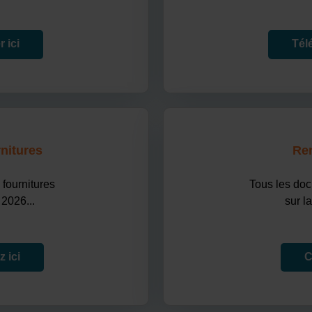
 ici
Tél
rnitures
Ren
 fournitures
Tous les doc
 2026...
sur l
 ici
C