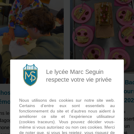
Le lycée Marc Seguin
respecte votre vie privée
Les élèves de 1ère Ba
Pro PIPAC au concour
hos du passé,
Innov’Aliment Bac 20
Nous utilisons des cookies sur notre site web.
moire pour résister
Certains d’entre eux sont essentiels au
fonctionnement du site et d’autres nous aident à
Saviez-vous ce qu’est la «
s le cadre d’un projet
améliorer ce site et l’expérience utilisateur
Fragola bianca » ? Ce dessert
dagogique mené autour de
(cookies traceurs). Vous pouvez décider vous-
spécialement conçu pour un
même si vous autorisez ou non ces cookies. Merci
one Veil et de l’objet d’étude
de noter que, si vous les rejetez, vous risquez de
anniversaire d’enfant, a été